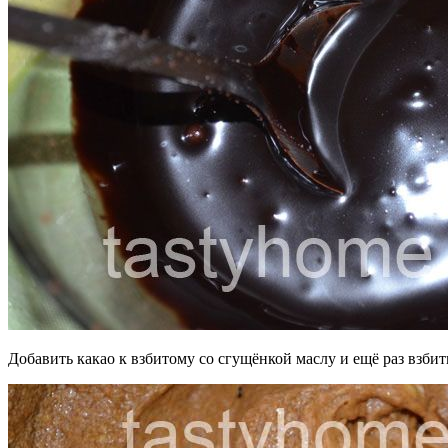
Добавить какао к взбитому со сгущёнкой маслу и ещё раз взби