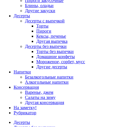
Пироги закусочные
Блины, оладьи
Другие закуски
Десерты
Десерты с выпечкой
Торты
Пироги
Кексы, печенье
Другая выпечка
Десерты без выпечки
Торты без выпечки
Домашние конфеты
Мороженое, сорбет, мусс
Другие десерты
Напитки
Безалкогольные напитки
Алкогольные напитки
Консервация
Варенье, джем
Салаты на зиму
Другая консервация
На заметку!
Рубрикатор
Десерты