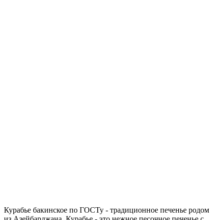
Курабье бакинское по ГОСТу - традиционное печенье родом
из Азейбарджана. Курабье - это нежное песочное печенье с