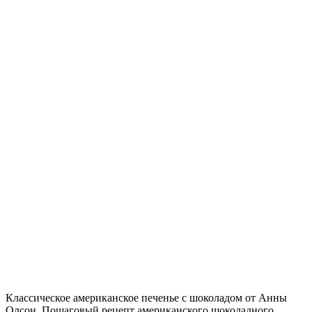
Классическое американское печенье с шоколадом от Анны
Олсон. Пошаговый рецепт американского шоколадного