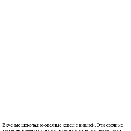
Вкусные шоколадно-овсяные кексы с вишней. Эти овсяные
кексы не только вкусные и полезные, их ещё и очень легко