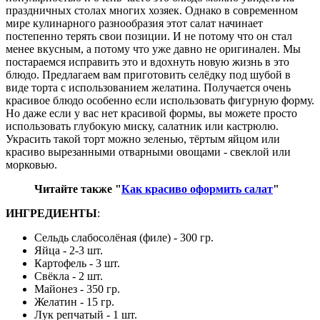
праздничных столах многих хозяек. Однако в современном
мире кулинарного разнообразия этот салат начинает
постепенно терять свои позиции. И не потому что он стал
менее вкусным, а потому что уже давно не оригинален. Мы
постараемся исправить это и вдохнуть новую жизнь в это
блюдо. Предлагаем вам приготовить селёдку под шубой в
виде торта с использованием желатина. Получается очень
красивое блюдо особенно если использовать фигурную форму.
Но даже если у вас нет красивой формы, вы можете просто
использовать глубокую миску, салатник или кастрюлю.
Украсить такой торт можно зеленью, тёртым яйцом или
красиво вырезанными отварными овощами - свеклой или
морковью.
Читайте также "
Как красиво оформить салат
"
ИНГРЕДИЕНТЫ
:
Сельдь слабосолёная (филе) - 300 гр.
Яйца - 2-3 шт.
Картофель - 3 шт.
Свёкла - 2 шт.
Майонез - 350 гр.
Желатин - 15 гр.
Лук репчатый - 1 шт.