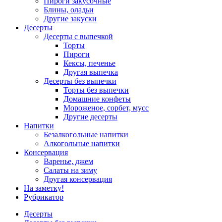
Пироги закусочные
Блины, оладьи
Другие закуски
Десерты
Десерты с выпечкой
Торты
Пироги
Кексы, печенье
Другая выпечка
Десерты без выпечки
Торты без выпечки
Домашние конфеты
Мороженое, сорбет, мусс
Другие десерты
Напитки
Безалкогольные напитки
Алкогольные напитки
Консервация
Варенье, джем
Салаты на зиму
Другая консервация
На заметку!
Рубрикатор
Десерты