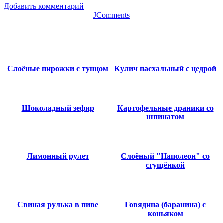
Добавить комментарий
JComments
Слоёные пирожки с тунцом
Кулич пасхальный с цедрой
Шоколадный зефир
Картофельные драники со
шпинатом
Лимонный рулет
Слоёный "Наполеон" со
сгущёнкой
Свиная рулька в пиве
Говядина (баранина) с
коньяком