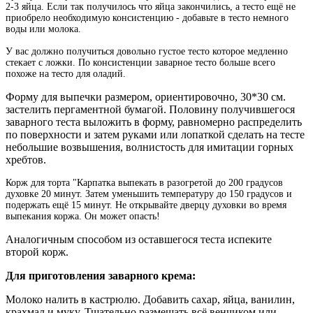
2-3 яйца. Если так получилось что яйца закончились, а тесто ещё не
приобрело необходимую консистенцию - добавьте в тесто немного
воды или молока.
У вас должно получиться довольно густое тесто которое медленно
стекает с ложки. По консистенции заварное тесто больше всего
похоже на тесто для оладий.
Форму для выпечки размером, ориентировочно, 30*30 см.
застелить пергаментной бумагой. Половину получившегося
заварного теста выложить в форму, равномерно распределить
по поверхности и затем руками или лопаткой сделать на тесте
небольшие возвышения, волнистость для имитации горных
хребтов.
Корж для торта "Карпатка выпекать в разогретой до 200 градусов
духовке 20 минут. Затем уменьшить температуру до 150 градусов и
подержать ещё 15 минут. Не открывайте дверцу духовки во время
выпекания коржа. Он может опасть!
Аналогичным способом из оставшегося теста испеките
второй корж.
Для приготовления заварного крема:
Молоко налить в кастрюлю. Добавить сахар, яйца, ванилин,
крахмал и муку. Тщательно размешать всё венчиком или